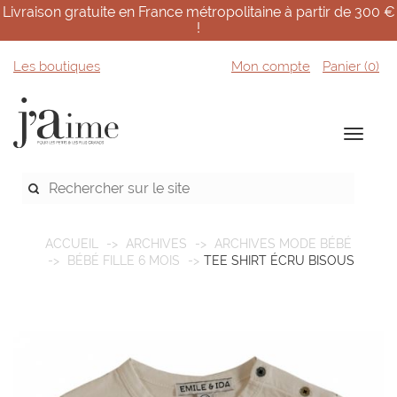
Livraison gratuite en France métropolitaine à partir de 300 €
!
Les boutiques
Mon compte
Panier (
0
)
ACCUEIL
ARCHIVES
ARCHIVES MODE BÉBÉ
BÉBÉ FILLE 6 MOIS
TEE SHIRT ÉCRU BISOUS