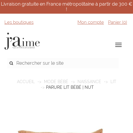
Livraison gratuite en France métropolitaine à partir de 300 €
!
Les boutiques
Mon compte
Panier (
0
)
ACCUEIL
MODE BÉBÉ
NAISSANCE
LIT
PARURE LIT BÉBÉ | NUT