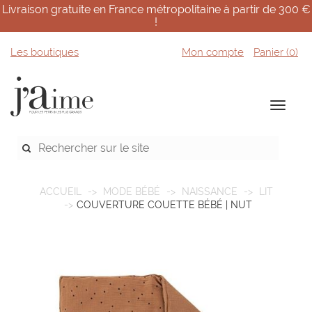
Livraison gratuite en France métropolitaine à partir de 300 €
!
Les boutiques
Mon compte
Panier (
0
)
ACCUEIL
MODE BÉBÉ
NAISSANCE
LIT
COUVERTURE COUETTE BÉBÉ | NUT