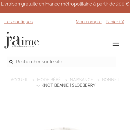
Livraison gratuite en France métropolitaine à partir de 300 €
!
Les boutiques
Mon compte
Panier (
0
)
ACCUEIL
MODE BÉBÉ
NAISSANCE
BONNET
KNOT BEANIE | SLOEBERRY