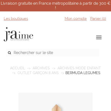
Livraison gratuite en France métropolitaine à partir de 300 €
!
Les boutiques
Mon compte
Panier (
0
)
ACCUEIL
ARCHIVES
ARCHIVES MODE ENFANT
OUTLET GARÇON 8 ANS
BERMUDA LEGUMES