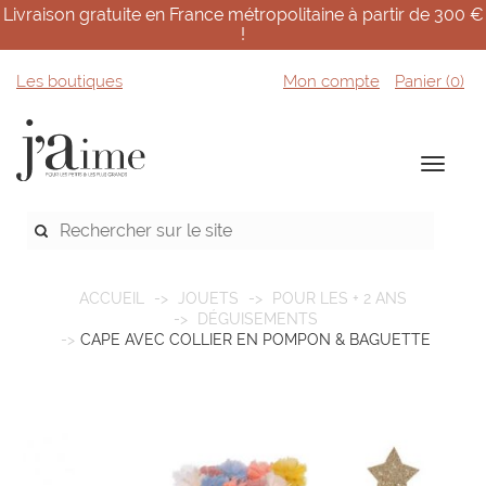
Livraison gratuite en France métropolitaine à partir de 300 €
!
Les boutiques
Mon compte
Panier (
0
)
ACCUEIL
JOUETS
POUR LES + 2 ANS
DÉGUISEMENTS
CAPE AVEC COLLIER EN POMPON & BAGUETTE