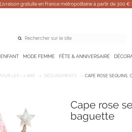
Livraison gratuite en France métropolitaine à partir de 300 € 
 ENFANT
MODE FEMME
FÊTE & ANNIVERSAIRE
DÉCOR
POUR LES + 2 ANS
DÉGUISEMENTS
CAPE ROSE SEQUINS, 
cape rose sequins, collerrete et
baguette