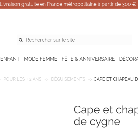
Livraison gratuite en France métropolitaine à partir de 300 € 
 ENFANT
MODE FEMME
FÊTE & ANNIVERSAIRE
DÉCOR
POUR LES + 2 ANS
DÉGUISEMENTS
CAPE ET CHAPEAU 
cape et chapeau déguisement
de cygne