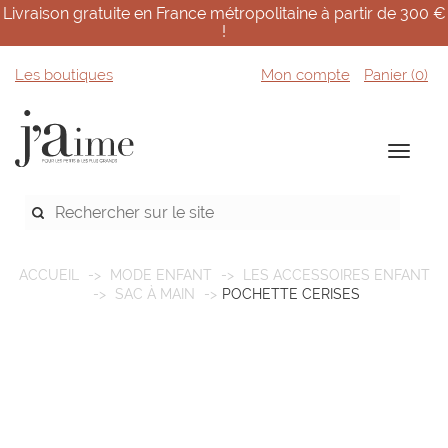
Livraison gratuite en France métropolitaine à partir de 300 €
!
Les boutiques
Mon compte
Panier (
0
)
ACCUEIL
MODE ENFANT
LES ACCESSOIRES ENFANT
SAC À MAIN
POCHETTE CERISES