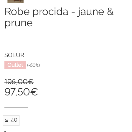
robe procida - jaune &
prune
SOEUR
Outlet
(-50%)
195,00€
97,50€