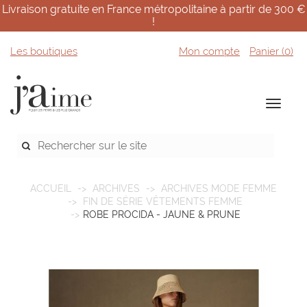
Livraison gratuite en France métropolitaine à partir de 300 €
!
Les boutiques
Mon compte
Panier (
0
)
ACCUEIL
ARCHIVES
ARCHIVES MODE FEMME
FIN DE SÉRIE VÊTEMENTS FEMME
ROBE PROCIDA - JAUNE & PRUNE