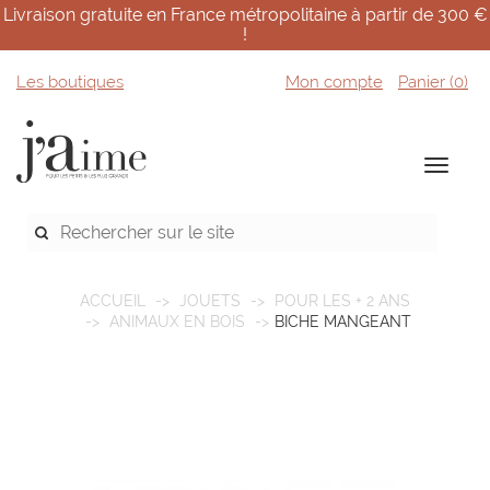
Livraison gratuite en France métropolitaine à partir de 300 €
!
Les boutiques
Mon compte
Panier (
0
)
ACCUEIL
JOUETS
POUR LES + 2 ANS
ANIMAUX EN BOIS
BICHE MANGEANT