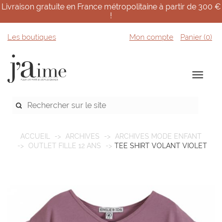
Livraison gratuite en France métropolitaine à partir de 300 €
!
Les boutiques
Mon compte
Panier (
0
)
ACCUEIL
ARCHIVES
ARCHIVES MODE ENFANT
OUTLET FILLE 12 ANS
TEE SHIRT VOLANT VIOLET