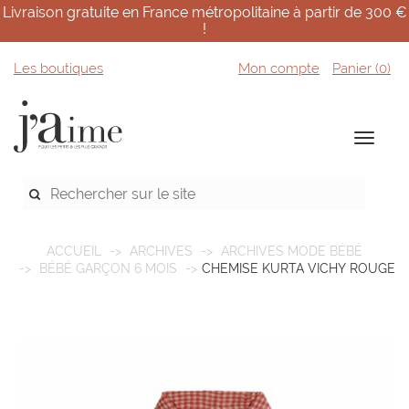
Livraison gratuite en France métropolitaine à partir de 300 €
!
Les boutiques
Mon compte
Panier (
0
)
ACCUEIL
ARCHIVES
ARCHIVES MODE BÉBÉ
BÉBÉ GARÇON 6 MOIS
CHEMISE KURTA VICHY ROUGE