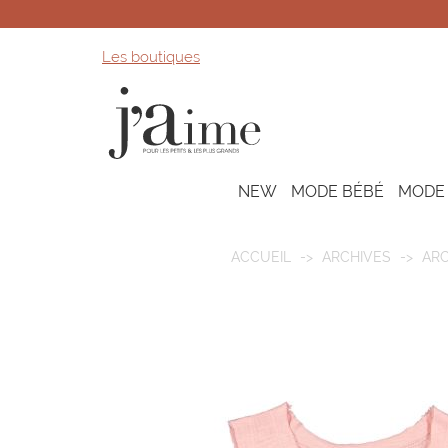
Les boutiques
NEW
MODE BÉBÉ
MODE
ACCUEIL
ARCHIVES
AR