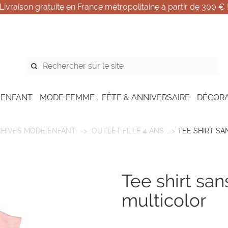
Livraison gratuite en France métropolitaine à partir de 300 € 
 ENFANT
MODE FEMME
FÊTE & ANNIVERSAIRE
DÉCOR
CHIVES MODE ENFANT
OUTLET FILLE 4 ANS
TEE SHIRT S
tee shirt sans manches pink
multicolor