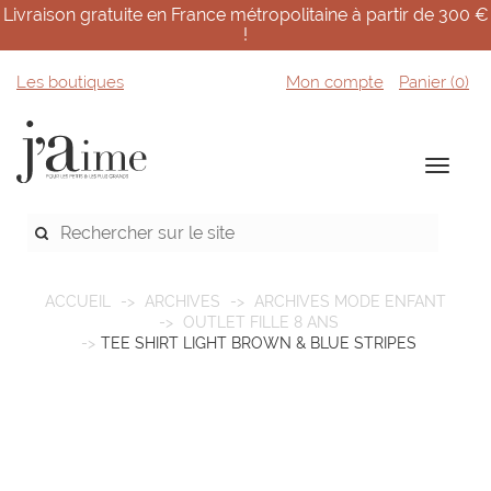
Livraison gratuite en France métropolitaine à partir de 300 €
!
Les boutiques
Mon compte
Panier (
0
)
ACCUEIL
ARCHIVES
ARCHIVES MODE ENFANT
OUTLET FILLE 8 ANS
TEE SHIRT LIGHT BROWN & BLUE STRIPES