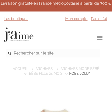
Livraison gratuite en France métropolitaine à partir de 300 €
!
Les boutiques
Mon compte
Panier (
0
)
ACCUEIL
ARCHIVES
ARCHIVES MODE BÉBÉ
BÉBÉ FILLE 24 MOIS
ROBE JOLLY