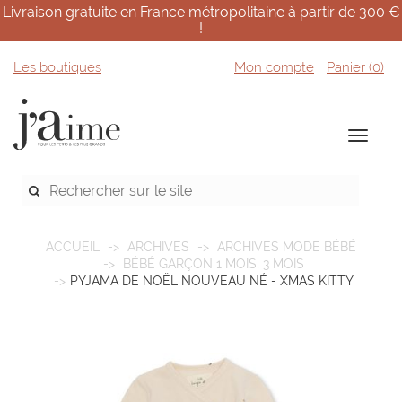
Livraison gratuite en France métropolitaine à partir de 300 €
!
Les boutiques
Mon compte
Panier (
0
)
ACCUEIL
ARCHIVES
ARCHIVES MODE BÉBÉ
BÉBÉ GARÇON 1 MOIS, 3 MOIS
PYJAMA DE NOËL NOUVEAU NÉ - XMAS KITTY