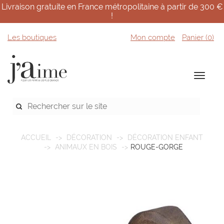
Livraison gratuite en France métropolitaine à partir de 300 €
!
Les boutiques
Mon compte
Panier (
0
)
ACCUEIL
DÉCORATION
DÉCORATION ENFANT
ANIMAUX EN BOIS
ROUGE-GORGE