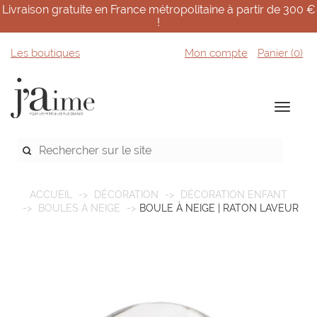
Livraison gratuite en France métropolitaine à partir de 300 €
!
Les boutiques
Mon compte
Panier (
0
)
ACCUEIL
DÉCORATION
DÉCORATION ENFANT
BOULES À NEIGE
BOULE À NEIGE | RATON LAVEUR