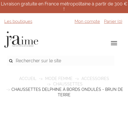
Livraison gratuite en France métropolitaine à partir de 300 €
!
Les boutiques
Mon compte
Panier (
0
)
ACCUEIL
MODE FEMME
ACCESSOIRES
CHAUSSETTES
CHAUSSETTES DELPHINE À BORDS ONDULÉS - BRUN DE
TERRE