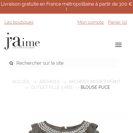
Livraison gratuite en France métropolitaine à partir de 300 €
!
Les boutiques
Mon compte
Panier (
0
)
ACCUEIL
ARCHIVES
ARCHIVES MODE ENFANT
OUTLET FILLE 3 ANS
BLOUSE PUCE