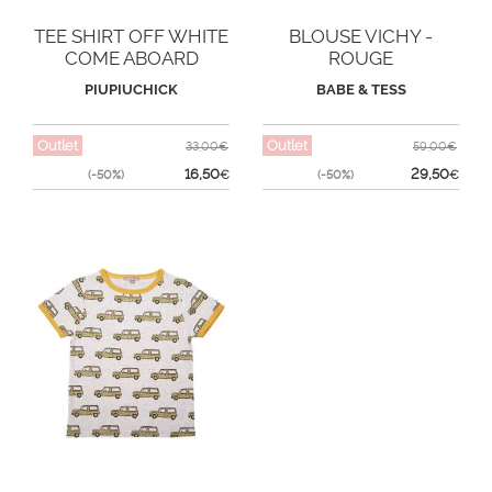
TEE SHIRT OFF WHITE
BLOUSE VICHY -
COME ABOARD
ROUGE
PIUPIUCHICK
BABE & TESS
Outlet
Outlet
33,00€
59,00€
16,50
29,50
(-50%)
€
(-50%)
€