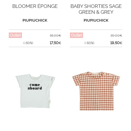
BLOOMER ÉPONGE
BABY SHORTIES SAGE
GREEN & GREY
STRIPES
PIUPIUCHICK
PIUPIUCHICK
Outlet
Outlet
35,00€
39,00€
17,50
19,50
(-50%)
€
(-50%)
€