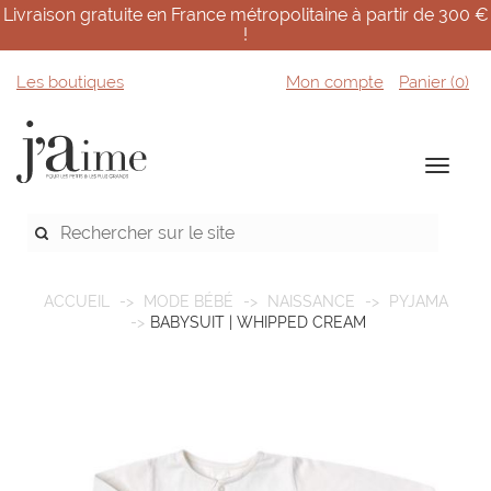
Livraison gratuite en France métropolitaine à partir de 300 €
!
Les boutiques
Mon compte
Panier (
0
)
ACCUEIL
MODE BÉBÉ
NAISSANCE
PYJAMA
BABYSUIT | WHIPPED CREAM