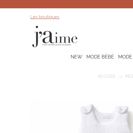
Les boutiques
NEW
MODE BÉBÉ
MODE
ACCUEIL
MOD