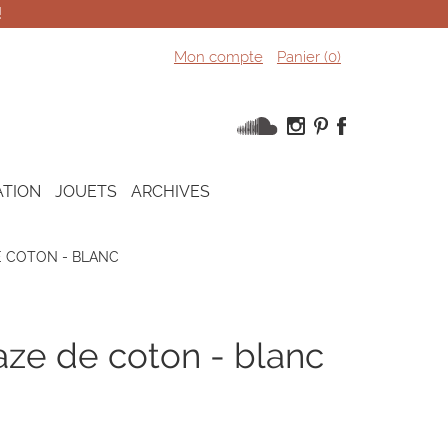
!
Mon compte
Panier (
0
)
ATION
JOUETS
ARCHIVES
E COTON - BLANC
aze de coton - blanc