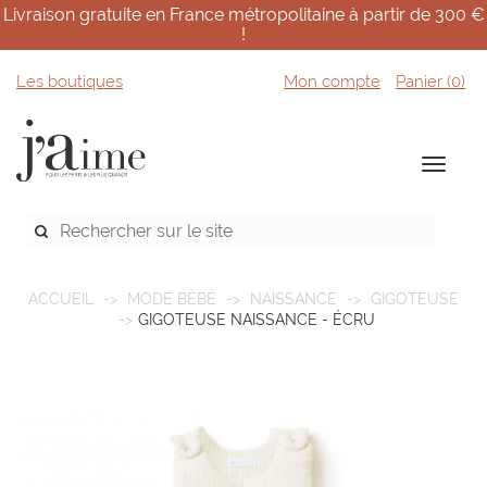
Livraison gratuite en France métropolitaine à partir de 300 €
!
Les boutiques
Mon compte
Panier (
0
)
ACCUEIL
MODE BÉBÉ
NAISSANCE
GIGOTEUSE
GIGOTEUSE NAISSANCE - ÉCRU