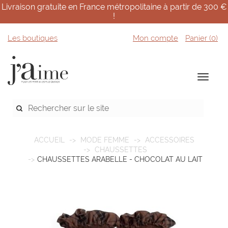
Livraison gratuite en France métropolitaine à partir de 300 €
!
Les boutiques
Mon compte
Panier (
0
)
ACCUEIL
MODE FEMME
ACCESSOIRES
CHAUSSETTES
CHAUSSETTES ARABELLE - CHOCOLAT AU LAIT