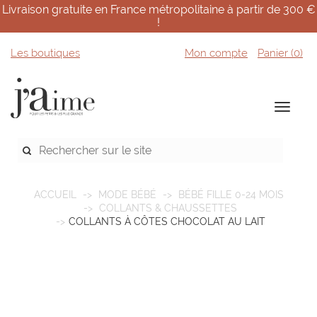
Livraison gratuite en France métropolitaine à partir de 300 €
!
Les boutiques
Mon compte
Panier (
0
)
ACCUEIL
MODE BÉBÉ
BÉBÉ FILLE 0-24 MOIS
COLLANTS & CHAUSSETTES
COLLANTS À CÔTES CHOCOLAT AU LAIT