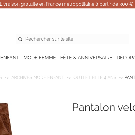
Livraison gratuite en France métropolitaine à partir de 300 € 
 ENFANT
MODE FEMME
FÊTE & ANNIVERSAIRE
DÉCOR
S
ARCHIVES MODE ENFANT
OUTLET FILLE 4 ANS
PAN
pantalon ve