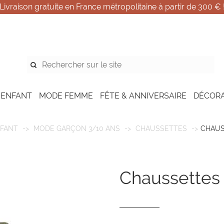
Livraison gratuite en France métropolitaine à partir de 300 € 
 ENFANT
MODE FEMME
FÊTE & ANNIVERSAIRE
DÉCOR
FANT
MODE GARÇON 3/10 ANS
CHAUSSETTES
CHAUS
chaussettes