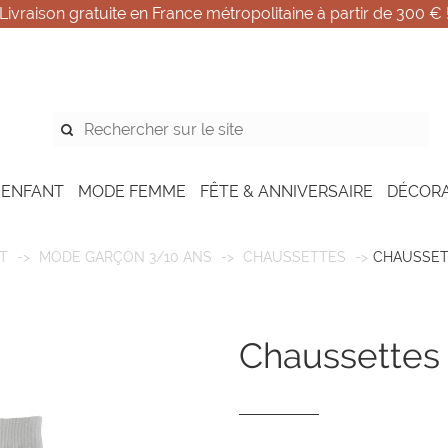
Livraison gratuite en France métropolitaine à partir de 300 € 
 ENFANT
MODE FEMME
FÊTE & ANNIVERSAIRE
DÉCOR
T
MODE GARÇON 3/10 ANS
CHAUSSETTES
CHAUSSETT
chaussettes 