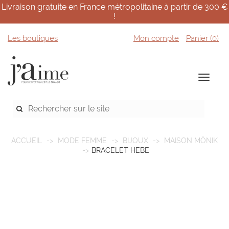
Livraison gratuite en France métropolitaine à partir de 300 €
!
Les boutiques
Mon compte
Panier (
0
)
ACCUEIL
MODE FEMME
BIJOUX
MAISON MÖNIK
BRACELET HEBE