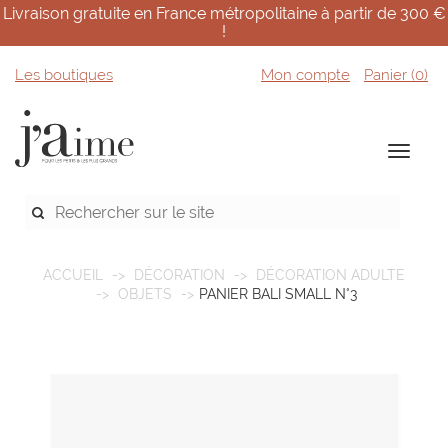
Livraison gratuite en France métropolitaine à partir de 300 €
!
Les boutiques
Mon compte
Panier (
0
)
ACCUEIL
DÉCORATION
DÉCORATION ADULTE
OBJETS
PANIER BALI SMALL N°3