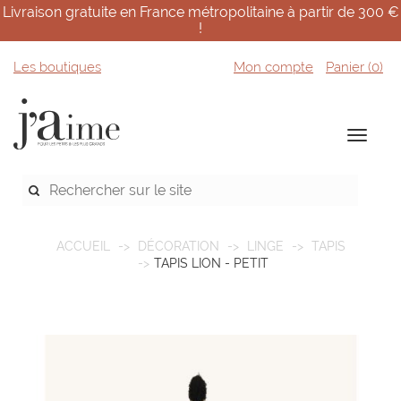
Livraison gratuite en France métropolitaine à partir de 300 €
!
Les boutiques
Mon compte
Panier (
0
)
ACCUEIL
DÉCORATION
LINGE
TAPIS
TAPIS LION - PETIT