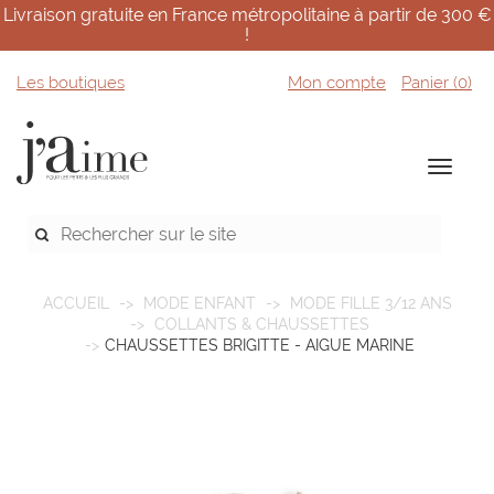
Livraison gratuite en France métropolitaine à partir de 300 €
!
Les boutiques
Mon compte
Panier (
0
)
ACCUEIL
MODE ENFANT
MODE FILLE 3/12 ANS
COLLANTS & CHAUSSETTES
CHAUSSETTES BRIGITTE - AIGUE MARINE