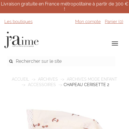
Livraison gratuite en France métropolitaine à partir de 300 €
!
Les boutiques
Mon compte
Panier (
0
)
ACCUEIL
ARCHIVES
ARCHIVES MODE ENFANT
ACCESSOIRES
CHAPEAU CERISETTE 2