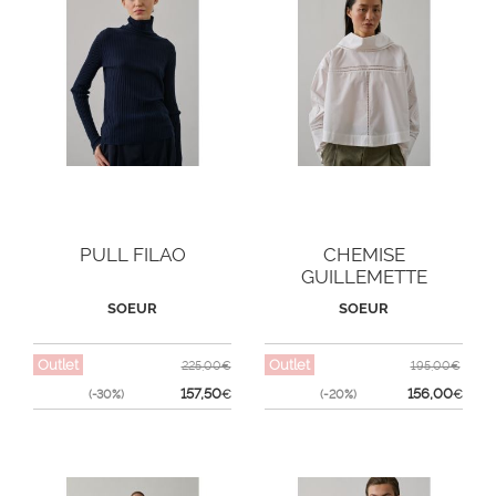
PULL FILAO
CHEMISE
GUILLEMETTE
SOEUR
SOEUR
Outlet
Outlet
225,00€
195,00€
157,50
156,00
(-30%)
€
(-20%)
€