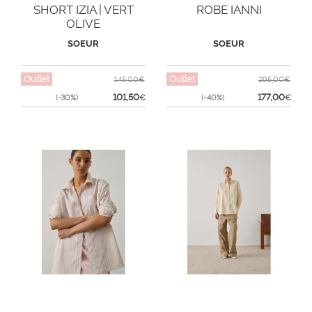
SHORT IZIA | VERT
ROBE IANNI
OLIVE
SOEUR
SOEUR
Outlet
Outlet
145,00€
295,00€
101,50
177,00
(-30%)
€
(-40%)
€