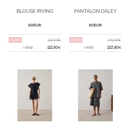
BLOUSE IRVING
PANTALON DALEY
SOEUR
SOEUR
Outlet
Outlet
225,00€
245,00€
112,50
122,50
(-50%)
€
(-50%)
€