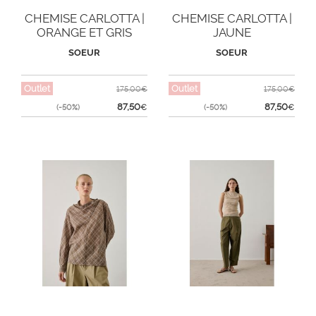
CHEMISE CARLOTTA |
CHEMISE CARLOTTA |
ORANGE ET GRIS
JAUNE
SOEUR
SOEUR
Outlet
Outlet
175,00€
175,00€
87,50
87,50
(-50%)
€
(-50%)
€