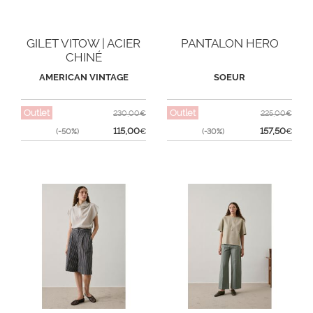
GILET VITOW | ACIER
PANTALON HERO
CHINÉ
AMERICAN VINTAGE
SOEUR
Outlet
Outlet
230,00€
225,00€
115,00
157,50
(-50%)
€
(-30%)
€