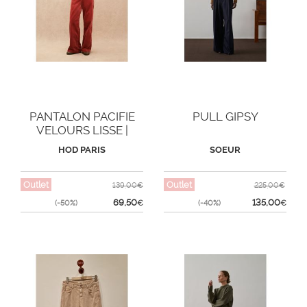
PANTALON PACIFIE
PULL GIPSY
VELOURS LISSE |
BRICK
HOD PARIS
SOEUR
Outlet
Outlet
139,00€
225,00€
69,50
135,00
(-50%)
€
(-40%)
€