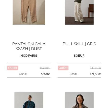
PANTALON GALA
PULL WILL | GRIS
WASH | DUST
HOD PARIS
SOEUR
Outlet
Outlet
155,00€
245,00€
77,50
171,50
(-50%)
€
(-30%)
€