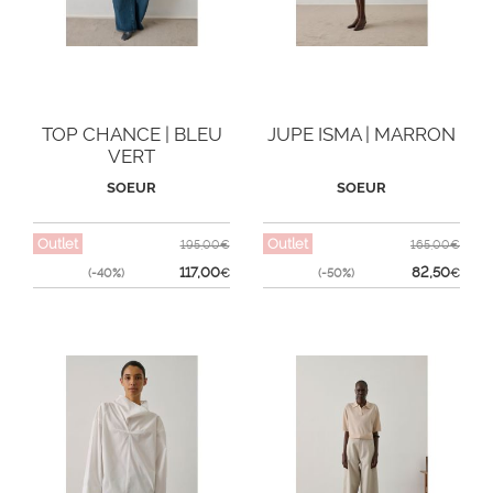
TOP CHANCE | BLEU
JUPE ISMA | MARRON
VERT
SOEUR
SOEUR
Outlet
Outlet
195,00€
165,00€
117,00
82,50
(-40%)
€
(-50%)
€