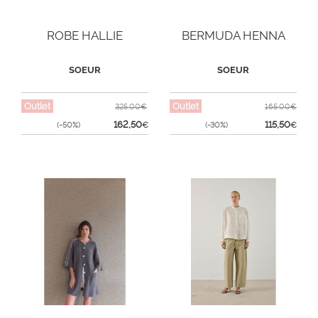
ROBE HALLIE
BERMUDA HENNA
SOEUR
SOEUR
Outlet
Outlet
325,00€
165,00€
162,50
115,50
(-50%)
€
(-30%)
€