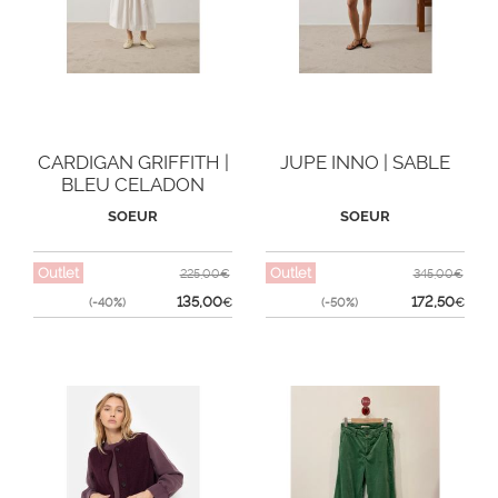
CARDIGAN GRIFFITH |
JUPE INNO | SABLE
BLEU CELADON
SOEUR
SOEUR
Outlet
Outlet
225,00€
345,00€
135,00
172,50
(-40%)
€
(-50%)
€