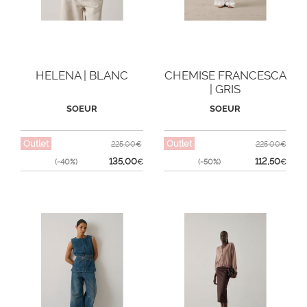
HELENA | BLANC
CHEMISE FRANCESCA
| GRIS
SOEUR
SOEUR
Outlet
Outlet
225,00€
225,00€
135,00
112,50
(-40%)
€
(-50%)
€