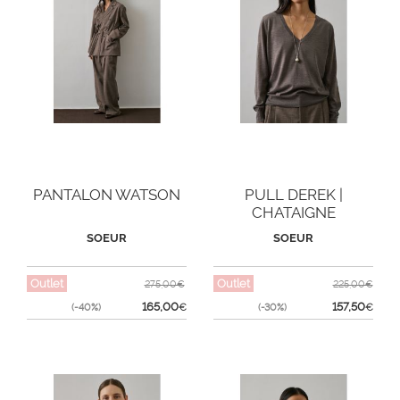
PANTALON WATSON
PULL DEREK |
CHATAIGNE
SOEUR
SOEUR
Outlet
Outlet
275,00€
225,00€
165,00
157,50
(-40%)
€
(-30%)
€