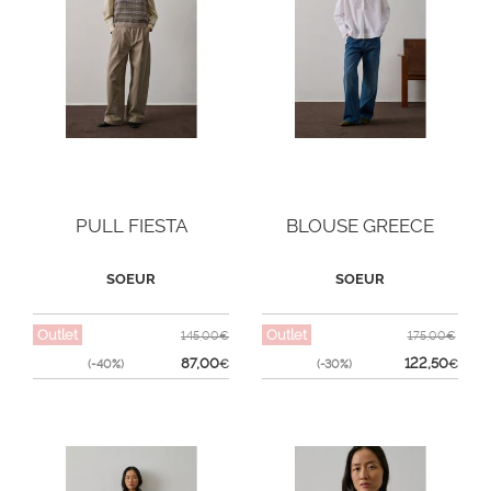
PULL FIESTA
BLOUSE GREECE
SOEUR
SOEUR
Outlet
Outlet
145,00€
175,00€
87,00
122,50
(-40%)
€
(-30%)
€