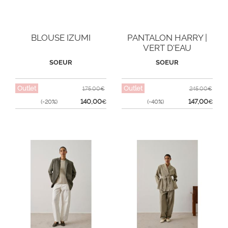
BLOUSE IZUMI
PANTALON HARRY |
VERT D'EAU
SOEUR
SOEUR
Outlet
Outlet
175,00€
245,00€
140,00
147,00
(-20%)
€
(-40%)
€