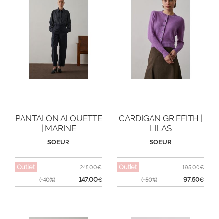
PANTALON ALOUETTE
CARDIGAN GRIFFITH |
| MARINE
LILAS
SOEUR
SOEUR
Outlet
Outlet
245,00€
195,00€
147,00
97,50
(-40%)
€
(-50%)
€