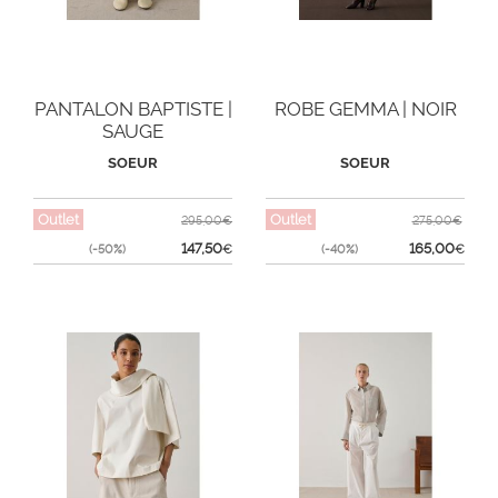
PANTALON BAPTISTE |
ROBE GEMMA | NOIR
SAUGE
SOEUR
SOEUR
Outlet
Outlet
295,00€
275,00€
147,50
165,00
(-50%)
€
(-40%)
€