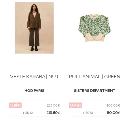
VESTE KARABA | NUT
PULL ANIMAL | GREEN
HOD PARIS
SISTERS DEPARTMENT
Outlet
Outlet
239,00€
160,00€
119,50
80,00
(-50%)
€
(-50%)
€