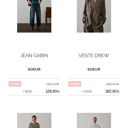
JEAN GABIN
VESTE DREW
SOEUR
SOEUR
Outlet
Outlet
185,00€
365,00€
129,50
182,50
(-30%)
€
(-50%)
€