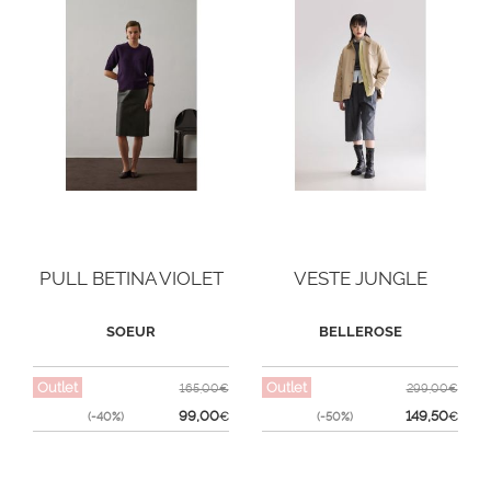
PULL BETINA VIOLET
VESTE JUNGLE
SOEUR
BELLEROSE
Outlet
Outlet
165,00€
299,00€
99,00
149,50
(-40%)
€
(-50%)
€