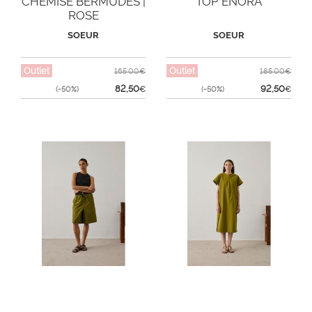
CHEMISE BERMUDES |
TOP ENORA
ROSE
SOEUR
SOEUR
Outlet
Outlet
165,00€
185,00€
82,50
92,50
(-50%)
€
(-50%)
€