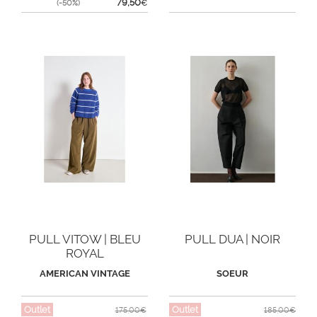
79,50
(-50%)
€
PULL VITOW | BLEU
PULL DUA | NOIR
ROYAL
AMERICAN VINTAGE
SOEUR
Outlet
Outlet
175,00€
185,00€