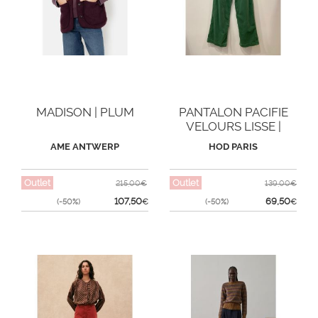
MADISON | PLUM
PANTALON PACIFIE
VELOURS LISSE |
GARDEN
AME ANTWERP
HOD PARIS
Outlet
Outlet
215,00€
139,00€
107,50
69,50
(-50%)
€
(-50%)
€