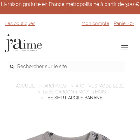
Livraison gratuite en France métropolitaine à partir de 300 €
!
Les boutiques
Mon compte
Panier (
0
)
ACCUEIL
ARCHIVES
ARCHIVES MODE BÉBÉ
BÉBÉ GARÇON 1 MOIS, 3 MOIS
TEE SHIRT ARGILE BANANE