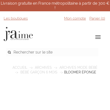
Livraison gratuite en France métropolitaine à partir de 300 €
!
Les boutiques
Mon compte
Panier (
0
)
ACCUEIL
ARCHIVES
ARCHIVES MODE BÉBÉ
BÉBÉ GARÇON 6 MOIS
BLOOMER ÉPONGE