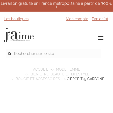
Livraison gratuite en France métropolitaine à partir de 300 €
!
Les boutiques
Mon compte
Panier (
0
)
ACCUEIL
MODE FEMME
BIEN ÊTRE, BEAUTÉ ET LIFESTYLE
BOUGIE ET ACCESSOIRES
CIERGE T25 CARBONE