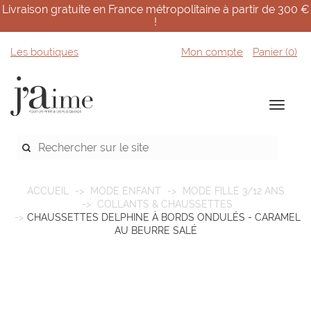
Livraison gratuite en France métropolitaine à partir de 300 €
!
Les boutiques
Mon compte
Panier (
0
)
ACCUEIL
MODE ENFANT
MODE FILLE 3/12 ANS
COLLANTS & CHAUSSETTES
CHAUSSETTES DELPHINE À BORDS ONDULÉS - CARAMEL
AU BEURRE SALÉ