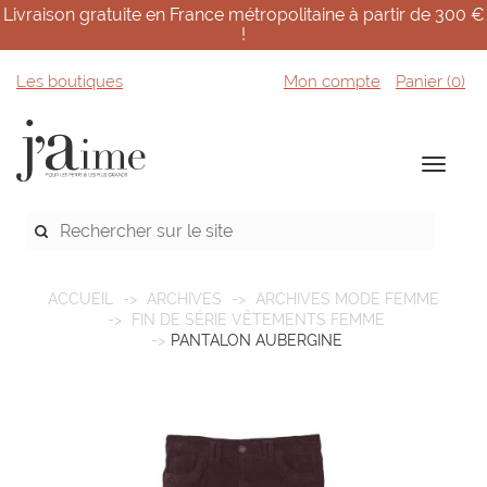
Livraison gratuite en France métropolitaine à partir de 300 €
!
Les boutiques
Mon compte
Panier (
0
)
ACCUEIL
ARCHIVES
ARCHIVES MODE FEMME
FIN DE SÉRIE VÊTEMENTS FEMME
PANTALON AUBERGINE