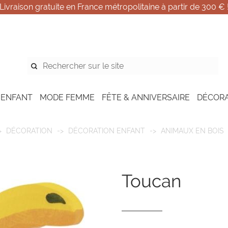
Livraison gratuite en France métropolitaine à partir de 300 € 
 ENFANT
MODE FEMME
FÊTE & ANNIVERSAIRE
DÉCOR
DÉCORATION
DÉCORATION ENFANT
ANIMAUX EN BOIS
toucan