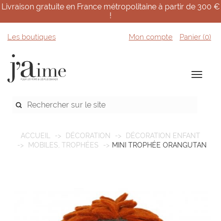
Livraison gratuite en France métropolitaine à partir de 300 €
!
Les boutiques
Mon compte
Panier (
0
)
ACCUEIL
DÉCORATION
DÉCORATION ENFANT
MOBILES, TROPHÉES
MINI TROPHÉE ORANGUTAN