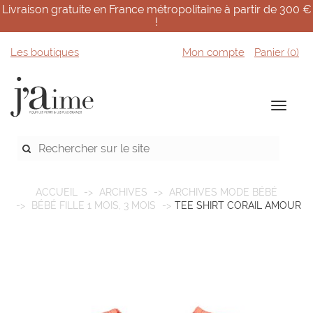
Livraison gratuite en France métropolitaine à partir de 300 €
!
Les boutiques
Mon compte
Panier (
0
)
ACCUEIL
ARCHIVES
ARCHIVES MODE BÉBÉ
BÉBÉ FILLE 1 MOIS, 3 MOIS
TEE SHIRT CORAIL AMOUR