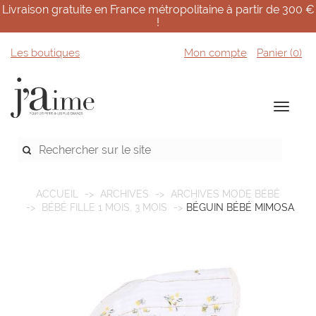
Livraison gratuite en France métropolitaine à partir de 300 €
!
Les boutiques
Mon compte
Panier (
0
)
ACCUEIL
ARCHIVES
ARCHIVES MODE BÉBÉ
BÉBÉ FILLE 1 MOIS, 3 MOIS
BÉGUIN BÉBÉ MIMOSA