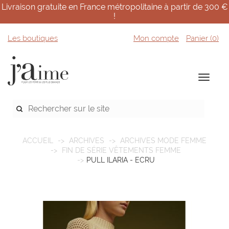
Livraison gratuite en France métropolitaine à partir de 300 €
!
Les boutiques
Mon compte
Panier (
0
)
ACCUEIL
ARCHIVES
ARCHIVES MODE FEMME
FIN DE SÉRIE VÊTEMENTS FEMME
PULL ILARIA - ECRU