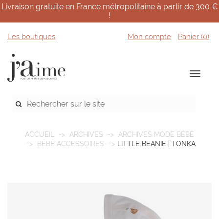
Livraison gratuite en France métropolitaine à partir de 300 €
!
Les boutiques
Mon compte
Panier (
0
)
ACCUEIL
ARCHIVES
ARCHIVES MODE BÉBÉ
BÉBÉ ACCESSOIRES
LITTLE BEANIE | TONKA