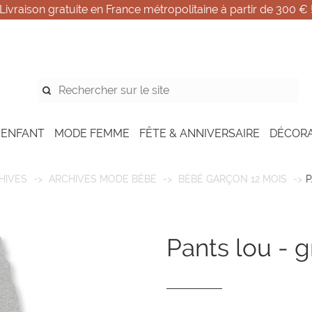
Livraison gratuite en France métropolitaine à partir de 300 € 
 ENFANT
MODE FEMME
FÊTE & ANNIVERSAIRE
DÉCOR
HIVES
ARCHIVES MODE BÉBÉ
BÉBÉ GARÇON 12 MOIS
P
pants lou - 