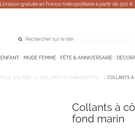
Livraison gratuite en France métropolitaine à partir de 300 € 
 ENFANT
MODE FEMME
FÊTE & ANNIVERSAIRE
DÉCOR
FILLE 3/12 ANS
COLLANTS & CHAUSSETTES
COLLANTS À
collants à côtes avec dentelle -
fond marin