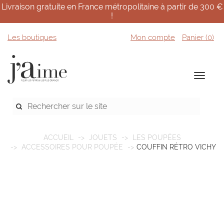
Livraison gratuite en France métropolitaine à partir de 300 €
!
Les boutiques
Mon compte
Panier (
0
)
ACCUEIL
JOUETS
LES POUPÉES
ACCESSOIRES POUR POUPÉE
COUFFIN RÉTRO VICHY